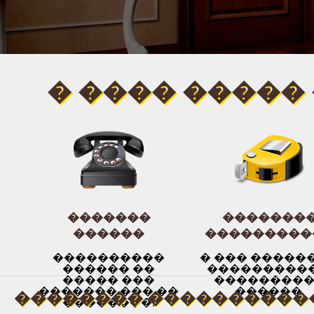
� ���� �����
�������
�������
������
���������
����������
� ��� �����
������ ��
����������
����� ���
��������
������� ��� ��
������.
�������� ����������
��������.