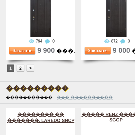
794
0
872
0
9 900
9 000
���.
1
2
>
���������
�����������:
��� ����������
�������� ��
����� RENZ ��
SGGP
�������. LAREDO SNCP