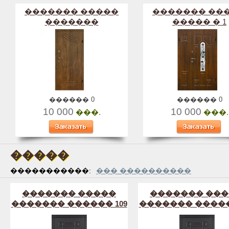
������� �����
������� ��
�������
����� � 1
������ 0
������ 0
10 000
10 000
���.
���.
�����
�����������:
��� ����������
������� �����
������� ��
������� ������ 109
������� �����