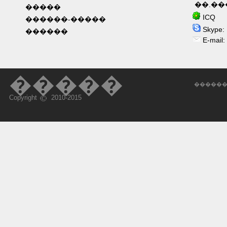
��.��
�����
ICQ 6
������-�����
Skype: 
������
E-mail:
�����
������
Copyright
2010-2015