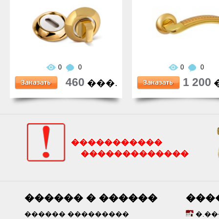
0
0
0
0
460
1 200
���.
�����������
�������������
������ � ������
���
������ ���������
�.�