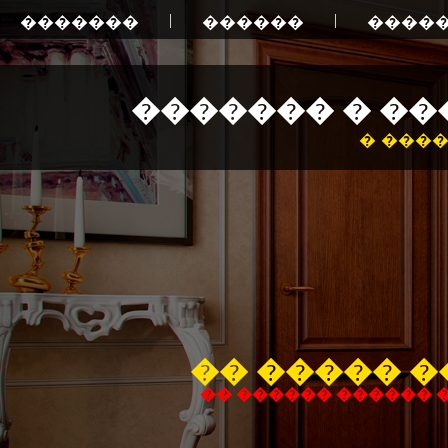
|
|
�������
������
�����
������� � �
� ����
�� ����� 
�� ������ ������ 