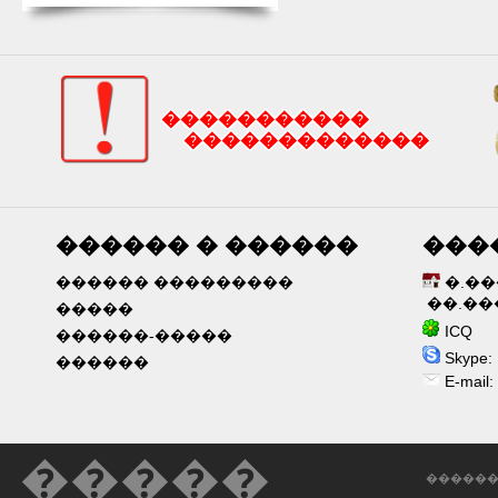
�����������
�������������
������ � ������
���
������ ���������
�.�
��.��
�����
ICQ 6
������-�����
Skype: 
������
E-mail:
�����
������