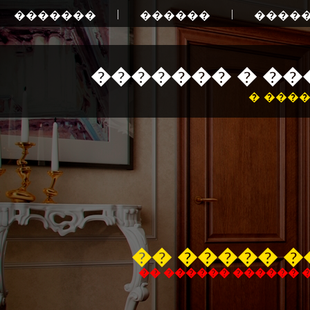
|
|
�������
������
�����
������� � �
� ����
�� ����� 
�� ������ ������ 