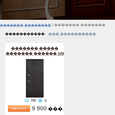
\
������� �������
������� ��������
�����������:
��� ����������
������� �����
������� ������ 109
794
0
9 900
���.